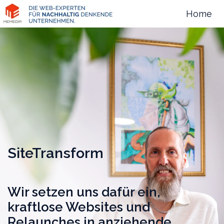
Home
S
t
a
r
t
s
e
i
t
SiteTransform
e
Wir setzen uns dafür ein,
kraftlose Websites und
Relaunches in anziehende